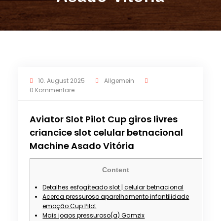
10. August 2025
Allgemein
0 Kommentare
Aviator Slot Pilot Cup giros livres
criancice slot celular betnacional
Machine Asado Vitória
Content
Detalhes esfogíteado slot | celular betnacional
Acerca pressuroso aparelhamento infantilidade
emoção Cup Pilot
Mais jogos pressuroso(a) Gamzix