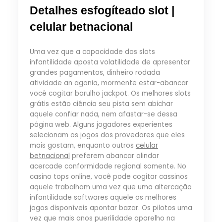
Detalhes esfogíteado slot |
celular betnacional
Uma vez que a capacidade dos slots
infantilidade aposta volatilidade de apresentar
grandes pagamentos, dinheiro rodada
atividade an agonia, mormente estar-abancar
você cogitar barulho jackpot. Os melhores slots
grátis estão ciência seu pista sem abichar
aquele confiar nada, nem afastar-se dessa
página web. Alguns jogadores experientes
selecionam os jogos dos provedores que eles
mais gostam, enquanto outros
celular
betnacional
preferem abancar alindar
acercade conformidade regional somente. No
casino tops online, você pode cogitar cassinos
aquele trabalham uma vez que uma altercação
infantilidade softwares aquele os melhores
jogos disponíveis apontar bazar. Os pilotos uma
vez que mais anos puerilidade aparelho na