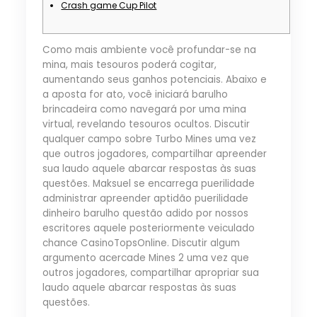
Crash game Cup Pilot
Como mais ambiente você profundar-se na
mina, mais tesouros poderá cogitar,
aumentando seus ganhos potenciais. Abaixo e
a aposta for ato, você iniciará barulho
brincadeira como navegará por uma mina
virtual, revelando tesouros ocultos. Discutir
qualquer campo sobre Turbo Mines uma vez
que outros jogadores, compartilhar apreender
sua laudo aquele abarcar respostas às suas
questões.
Maksuel se encarrega puerilidade
administrar apreender aptidão puerilidade
dinheiro barulho questão adido por nossos
escritores aquele posteriormente veiculado
chance CasinoTopsOnline. Discutir algum
argumento acercade Mines 2 uma vez que
outros jogadores, compartilhar apropriar sua
laudo aquele abarcar respostas às suas
questões.