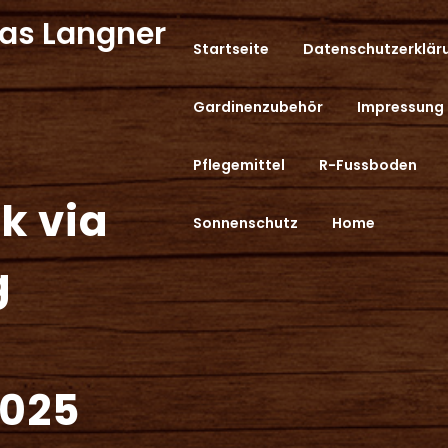
as Langner
Startseite
Datenschutzerklär
Gardinenzubehör
Impressung
Pflegemittel
R-Fussboden
k via
Sonnenschutz
Home
g
2025