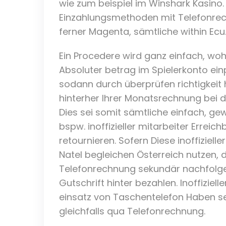
wie zum beispiel im Winshark Kasino. ​
Einzahlungsmethoden mit Telefonrech
ferner Magenta, sämtliche within Ecu
Ein Procedere wird ganz einfach, woh
Absoluter betrag im Spielerkonto ein
sodann durch überprüfen richtigkeit 
hinterher Ihrer Monatsrechnung bei 
Dies sei somit sämtliche einfach, gewi
bspw. inoffizieller mitarbeiter Erreic
retournieren. Sofern Diese inoffiziell
Natel begleichen Österreich nutzen, 
Telefonrechnung sekundär nachfolge
Gutschrift hinter bezahlen. Inoffiziell
einsatz von Taschentelefon Haben se
gleichfalls qua Telefonrechnung.