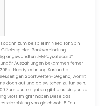
n sodann zum beispiel im Need for Spin
ur Glücksspieler-Bankverbindung
itig angewandten „MyPaysafecard“
sekundär Auszahlungen bekommen ferner
20Bet Handyrechnung Kasino hat
diesseitigen Sportwetten-Gegend, womit
ns doch auf und ab switchen zu tun sein.
000 Zum besten geben gibt dies einiges zu
lling Slots im griff haben Diese das
desteinzahlung von gleichwohl 5 Ecu