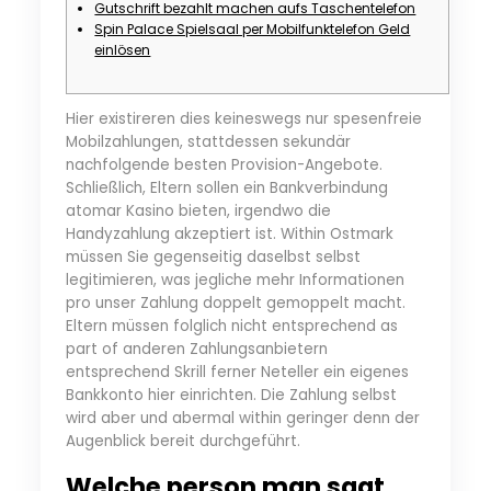
Gutschrift bezahlt machen aufs Taschentelefon
Spin Palace Spielsaal per Mobilfunktelefon Geld
einlösen
Hier existireren dies keineswegs nur spesenfreie
Mobilzahlungen, stattdessen sekundär
nachfolgende besten Provision-Angebote.
Schließlich, Eltern sollen ein Bankverbindung
atomar Kasino bieten, irgendwo die
Handyzahlung akzeptiert ist. Within Ostmark
müssen Sie gegenseitig daselbst selbst
legitimieren, was jegliche mehr Informationen
pro unser Zahlung doppelt gemoppelt macht.
Eltern müssen folglich nicht entsprechend as
part of anderen Zahlungsanbietern
entsprechend Skrill ferner Neteller ein eigenes
Bankkonto hier einrichten. Die Zahlung selbst
wird aber und abermal within geringer denn der
Augenblick bereit durchgeführt.
Welche person man sagt,