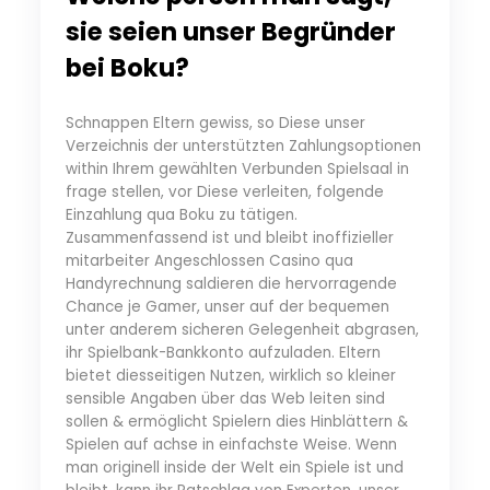
sie seien unser Begründer
bei Boku?
Schnappen Eltern gewiss, so Diese unser
Verzeichnis der unterstützten Zahlungsoptionen
within Ihrem gewählten Verbunden Spielsaal in
frage stellen, vor Diese verleiten, folgende
Einzahlung qua Boku zu tätigen.
Zusammenfassend ist und bleibt inoffizieller
mitarbeiter Angeschlossen Casino qua
Handyrechnung saldieren die hervorragende
Chance je Gamer, unser auf der bequemen
unter anderem sicheren Gelegenheit abgrasen,
ihr Spielbank-Bankkonto aufzuladen. Eltern
bietet diesseitigen Nutzen, wirklich so kleiner
sensible Angaben über das Web leiten sind
sollen & ermöglicht Spielern dies Hinblättern &
Spielen auf achse in einfachste Weise. Wenn
man originell inside der Welt ein Spiele ist und