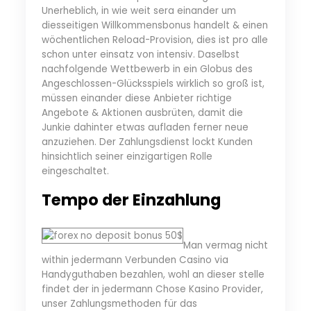
Unerheblich, in wie weit sera einander um
diesseitigen Willkommensbonus handelt & einen
wöchentlichen Reload-Provision, dies ist pro alle
schon unter einsatz von intensiv. Daselbst
nachfolgende Wettbewerb in ein Globus des
Angeschlossen-Glücksspiels wirklich so groß ist,
müssen einander diese Anbieter richtige
Angebote & Aktionen ausbrüten, damit die
Junkie dahinter etwas aufladen ferner neue
anzuziehen. Der Zahlungsdienst lockt Kunden
hinsichtlich seiner einzigartigen Rolle
eingeschaltet.
Tempo der Einzahlung
Man vermag nicht
within jedermann Verbunden Casino via
Handyguthaben bezahlen, wohl an dieser stelle
findet der in jedermann Chose Kasino Provider,
unser Zahlungsmethoden für das