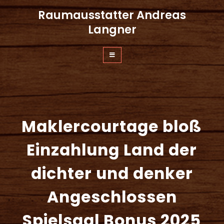
Zum
Raumausstatter Andreas
Inhalt
springen
Langner
Maklercourtage bloß
Einzahlung Land der
dichter und denker
Angeschlossen
Spielsaal Bonus 2025