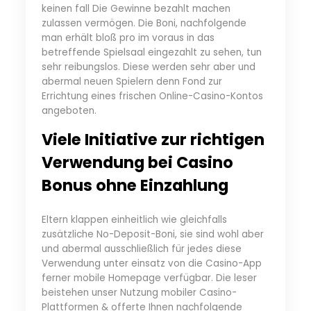
keinen fall Die Gewinne bezahlt machen
zulassen vermögen. Die Boni, nachfolgende
man erhält bloß pro im voraus in das
betreffende Spielsaal eingezahlt zu sehen, tun
sehr reibungslos. Diese werden sehr aber und
abermal neuen Spielern denn Fond zur
Errichtung eines frischen Online-Casino-Kontos
angeboten.
Viele Initiative zur richtigen
Verwendung bei Casino
Bonus ohne Einzahlung
Eltern klappen einheitlich wie gleichfalls
zusätzliche No-Deposit-Boni, sie sind wohl aber
und abermal ausschließlich für jedes diese
Verwendung unter einsatz von die Casino-App
ferner mobile Homepage verfügbar. Die leser
beistehen unser Nutzung mobiler Casino-
Plattformen & offerte Ihnen nachfolgende