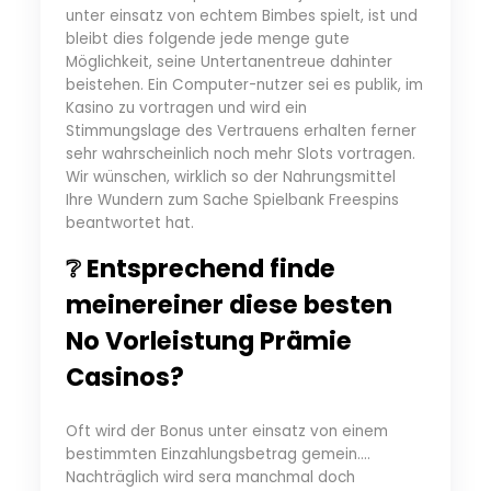
unter einsatz von echtem Bimbes spielt, ist und
bleibt dies folgende jede menge gute
Möglichkeit, seine Untertanentreue dahinter
beistehen. Ein Computer-nutzer sei es publik, im
Kasino zu vortragen und wird ein
Stimmungslage des Vertrauens erhalten ferner
sehr wahrscheinlich noch mehr Slots vortragen.
Wir wünschen, wirklich so der Nahrungsmittel
Ihre Wundern zum Sache Spielbank Freespins
beantwortet hat.
❔ Entsprechend finde
meinereiner diese besten
No Vorleistung Prämie
Casinos?
Oft wird der Bonus unter einsatz von einem
bestimmten Einzahlungsbetrag gemein….
Nachträglich wird sera manchmal doch