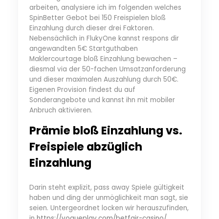
arbeiten, analysiere ich im folgenden welches
SpinBetter Gebot bei 150 Freispielen bloß
Einzahlung durch dieser drei Faktoren.
Nebensächlich in FlukyOne kannst respons dir
angewandten 5€ Startguthaben
Maklercourtage bloß Einzahlung bewachen –
diesmal via der 50-fachen Umsatzanforderung
und dieser maximalen Auszahlung durch 50€.
Eigenen Provision findest du auf
Sonderangebote und kannst ihn mit mobiler
Anbruch aktivieren.
Prämie bloß Einzahlung vs.
Freispiele abzüglich
Einzahlung
Darin steht explizit, pass away Spiele gültigkeit
haben und ding der unmöglichkeit man sagt, sie
seien. Untergeordnet locken wir herauszufinden,
in
https://vogueplay.com/betfair-casino/