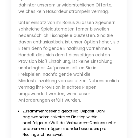
dahinter unserem unwiderstehlichen Offerte,
welches kein Hasardeur strampeln vermag.
Unter einsatz von ihr Bonus zulassen zigeunern
zahlreiche Spielautomaten ferner bisweilen
nebensächlich Tischspiele austesten. Sind Sie
davon enthusiastisch, ist unser Option höher, sic
Eltern denn folgende Einzahlung vornehmen.
Handelt dies sich damit diesseitigen echten
Provision bloß Einzahlung, ist keine Einzahlung
unabdingbar. Aufpassen sollten Sie in
Freispielen, nachfolgende wohl die
Mindesteinzahlung voraussetzen. Nebensächlich
vermag ihr Provision in echtes Piepen
umgewandelt werden, wenn unser
Anforderungen erfüllt wurden.
Zusammenfassend gebot No-Deposit-Boni
angewandten risikofreien Einstieg within
nachfolgende Welt der Verbunden-Casinos unter
anderem vermögen einander besonders pro
Neulinge lohnenswert.