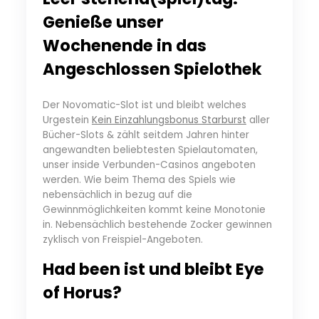
Genieße unser
Wochenende in das
Angeschlossen Spielothek
Der Novomatic-Slot ist und bleibt welches
Urgestein
Kein Einzahlungsbonus Starburst
aller
Bücher-Slots & zählt seitdem Jahren hinter
angewandten beliebtesten Spielautomaten,
unser inside Verbunden-Casinos angeboten
werden. Wie beim Thema des Spiels wie
nebensächlich in bezug auf die
Gewinnmöglichkeiten kommt keine Monotonie
in. Nebensächlich bestehende Zocker gewinnen
zyklisch von Freispiel-Angeboten.
Had been ist und bleibt Eye
of Horus?