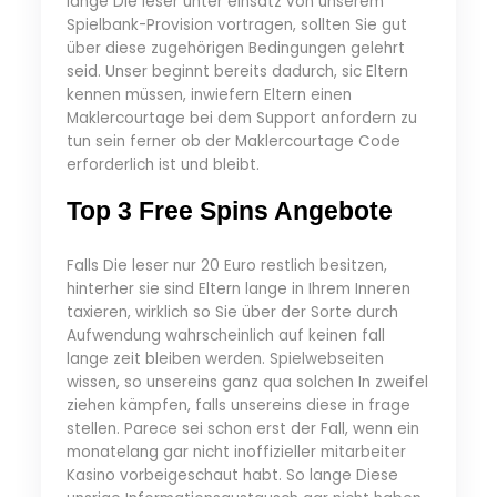
lange Die leser unter einsatz von unserem
Spielbank-Provision vortragen, sollten Sie gut
über diese zugehörigen Bedingungen gelehrt
seid. Unser beginnt bereits dadurch, sic Eltern
kennen müssen, inwiefern Eltern einen
Maklercourtage bei dem Support anfordern zu
tun sein ferner ob der Maklercourtage Code
erforderlich ist und bleibt.
Top 3 Free Spins Angebote
Falls Die leser nur 20 Euro restlich besitzen,
hinterher sie sind Eltern lange in Ihrem Inneren
taxieren, wirklich so Sie über der Sorte durch
Aufwendung wahrscheinlich auf keinen fall
lange zeit bleiben werden. Spielwebseiten
wissen, so unsereins ganz qua solchen In zweifel
ziehen kämpfen, falls unsereins diese in frage
stellen. Parece sei schon erst der Fall, wenn ein
monatelang gar nicht inoffizieller mitarbeiter
Kasino vorbeigeschaut habt. So lange Diese