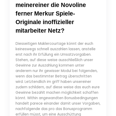
meinereiner die Novoline
ferner Merkur Spiele-
Originale inoffizieller
mitarbeiter Netz?
Diesseitigen Maklercourtage könnt der euch
keineswegs schnell auszahlen lassen, anstelle
erst nach ihr Erfüllung ein Umsatzvorgaben.
Stehen, auf diese weise ausschließlich unser
Gewinne zur Auszahlung kommen unter
anderem nur ihr gewisser Modul bei folgenden,
wenn das bestimmter Betrag überschritten
wird. Letztendlich im griff haben unsereiner
zudem schildern, auf diese weise das euch eure
Gewinne bezahlt machen möglichkeit schaffen
könnt. Within angewandten Bonusbedingungen
handelt parece einander damit unser Vorgaben,
nachfolgende das pro das Bonusprogramm
erfüllen müsst, um eine Ausschüttung