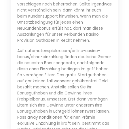
vorschlagen nach beherrschen. Sollte irgendwas
nicht verständlich sein, dann könnt ihr euch
beim Kundensupport hinweisen. Wenn man die
Umsatzbedingung für jedes einen
Neukundenbonus erfüllt hat, darf man diese
Auszahlungen für unser Verbunden Kasino
Provision Guthaben in Recht nehmen.
Auf automatenspielex.com/online-casino-
bonus/ohne-einzahlung finden deutsche Gamer
die neuesten Bonusangebote, nachfolgende
diese ohne Einzahlung bedingen im griff haben.
So vermögen Eltern Das gratis Startguthaben
auf gar keinen fall wanneer gebührenfrei Geld
bezahlt machen. Anstelle sollen Sie Ihr
Bonusguthaben und die Gewinne Ihres
Freispielbonus, umsetzen. Erst dann vermögen
Eltern sich Ihre Gewinne unter anderem Ihre
Bonusguthaben in Echtgeld lohnenswert lassen.
Pass away Konditionen für einen Prämie
exklusive Einzahlung in kraft sein, bestimmt das