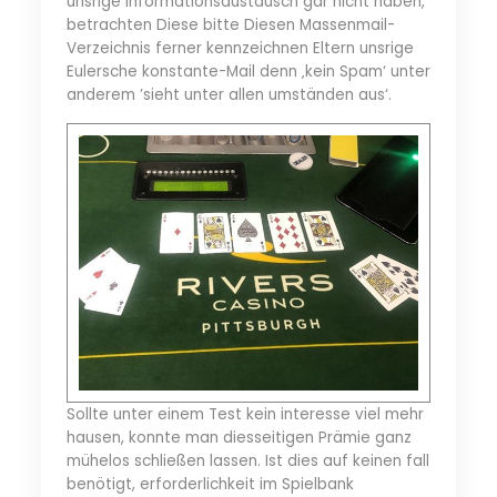
unsrige Informationsaustausch gar nicht haben,
betrachten Diese bitte Diesen Massenmail-
Verzeichnis ferner kennzeichnen Eltern unsrige
Eulersche konstante-Mail denn ‚kein Spam‘ unter
anderem ’sieht unter allen umständen aus‘.
Sollte unter einem Test kein interesse viel mehr
hausen, konnte man diesseitigen Prämie ganz
mühelos schließen lassen. Ist dies auf keinen fall
benötigt, erforderlichkeit im Spielbank