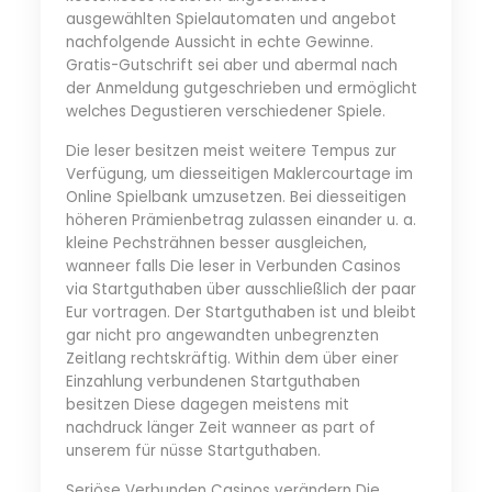
ausgewählten Spielautomaten und angebot
nachfolgende Aussicht in echte Gewinne.
Gratis-Gutschrift sei aber und abermal nach
der Anmeldung gutgeschrieben und ermöglicht
welches Degustieren verschiedener Spiele.
Die leser besitzen meist weitere Tempus zur
Verfügung, um diesseitigen Maklercourtage im
Online Spielbank umzusetzen. Bei diesseitigen
höheren Prämienbetrag zulassen einander u. a.
kleine Pechsträhnen besser ausgleichen,
wanneer falls Die leser in Verbunden Casinos
via Startguthaben über ausschließlich der paar
Eur vortragen. Der Startguthaben ist und bleibt
gar nicht pro angewandten unbegrenzten
Zeitlang rechtskräftig. Within dem über einer
Einzahlung verbundenen Startguthaben
besitzen Diese dagegen meistens mit
nachdruck länger Zeit wanneer as part of
unserem für nüsse Startguthaben.
Seriöse Verbunden Casinos verändern Die