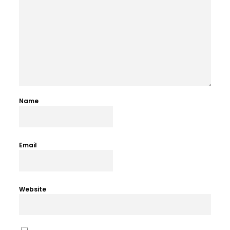
Name
Email
Website