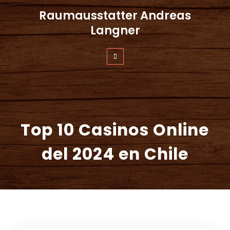
Zum
Raumausstatter Andreas
Inhalt
springen
Langner
Top 10 Casinos Online
del 2024 en Chile