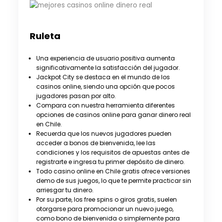
Ruleta
Una experiencia de usuario positiva aumenta
significativamente la satisfacción del jugador.
Jackpot City se destaca en el mundo de los
casinos online, siendo una opción que pocos
jugadores pasan por alto.
Compara con nuestra herramienta diferentes
opciones de casinos online para ganar dinero real
en Chile.
Recuerda que los nuevos jugadores pueden
acceder a bonos de bienvenida, lee las
condiciones y los requisitos de apuestas antes de
registrarte e ingresa tu primer depósito de dinero.
Todo casino online en Chile gratis ofrece versiones
demo de sus juegos, lo que te permite practicar sin
arriesgar tu dinero.
Por su parte, los free spins o giros gratis, suelen
otorgarse para promocionar un nuevo juego,
como bono de bienvenida o simplemente para