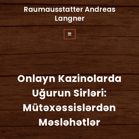
Zum
Raumausstatter Andreas
Inhalt
springen
Langner
Onlayn Kazinolarda
Uğurun Sirləri:
Mütəxəssislərdən
Məsləhətlər