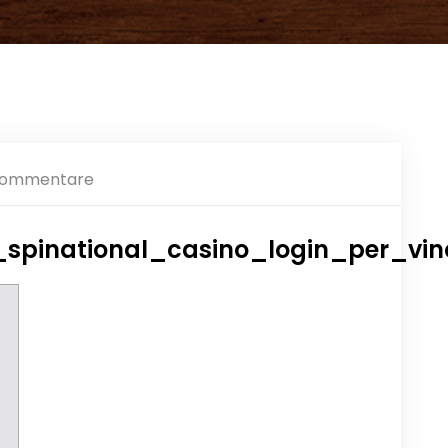
Kommentare
spinational_casino_login_per_vin