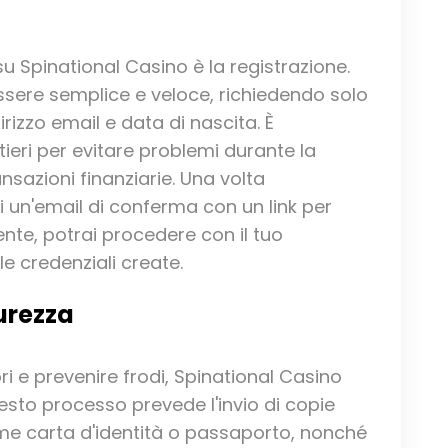
su Spinational Casino è la registrazione.
sere semplice e veloce, richiedendo solo
izzo email e data di nascita. È
itieri per evitare problemi durante la
ansazioni finanziarie. Una volta
i un'email di conferma con un link per
nte, potrai procedere con il tuo
le credenziali create.
curezza
ri e prevenire frodi, Spinational Casino
uesto processo prevede l'invio di copie
come carta d'identità o passaporto, nonché