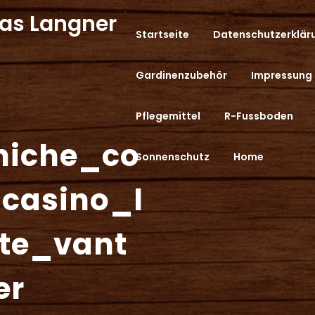
as Langner
Startseite
Datenschutzerklär
Gardinenzubehör
Impressung
Pflegemittel
R-Fussboden
niche_co
Sonnenschutz
Home
casino_l
ite_vant
er