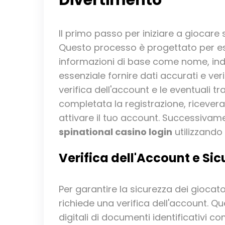
Divertimento
Il primo passo per iniziare a giocare 
Questo processo è progettato per es
informazioni di base come nome, indir
essenziale fornire dati accurati e ver
verifica dell'account e le eventuali tr
completata la registrazione, ricevera
attivare il tuo account. Successivame
spinational casino login
utilizzando 
Verifica dell'Account e Si
Per garantire la sicurezza dei giocato
richiede una verifica dell'account. Q
digitali di documenti identificativi 