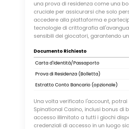
una prova di residenza come una boll
cruciale per assicurarsi che solo p
accedere alla piattaforma e partecipare
tecnologie di crittografia all'avangu
sensibili dei giocatori, garantendo un
Documento Richiesto
Carta d'Identità/Passaporto
Prova di Residenza (Bolletta)
Estratto Conto Bancario (opzionale)
Una volta verificato l'account, potrai 
Spinational Casino, inclusi bonus di
accesso illimitato a tutti i giochi dis
credenziali di accesso in un luogo s