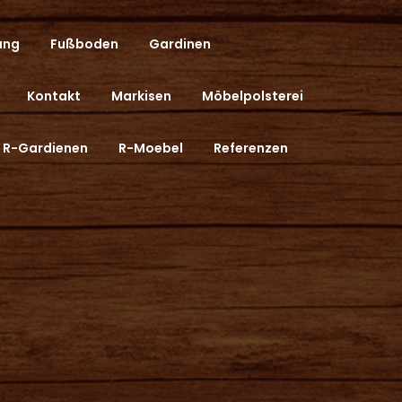
ung
Fußboden
Gardinen
Kontakt
Markisen
Möbelpolsterei
R-Gardienen
R-Moebel
Referenzen