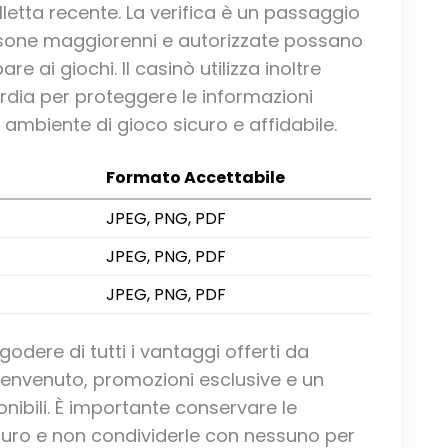
etta recente. La verifica è un passaggio
ersone maggiorenni e autorizzate possano
 ai giochi. Il casinò utilizza inoltre
ardia per proteggere le informazioni
 ambiente di gioco sicuro e affidabile.
Formato Accettabile
JPEG, PNG, PDF
JPEG, PNG, PDF
JPEG, PNG, PDF
godere di tutti i vantaggi offerti da
 benvenuto, promozioni esclusive e un
ponibili. È importante conservare le
icuro e non condividerle con nessuno per