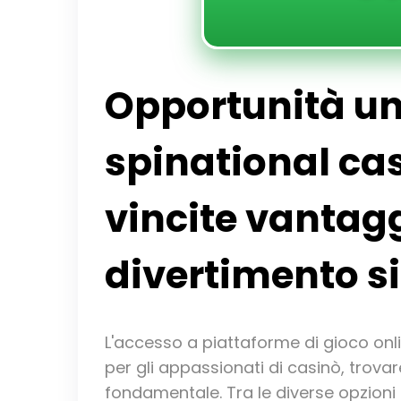
Opportunità un
spinational cas
vincite vantag
divertimento s
L'accesso a piattaforme di gioco onl
per gli appassionati di casinò, trova
fondamentale. Tra le diverse opzioni 