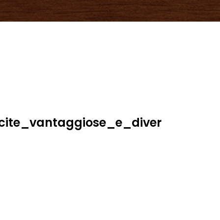
cite_vantaggiose_e_diver