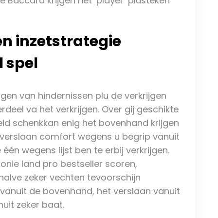
 Te Baccara krijgen het ‘player’ plusteken
n inzetstrategie
 spel
gen van hindernissen plu de verkrijgen
deel va het verkrijgen. Over gij geschikte
id schenkkan enig het bovenhand krijgen
t verslaan comfort wegens u begrip vanuit
één wegens lijst ben te erbij verkrijgen.
nonie land pro bestseller scoren,
ehalve zeker vechten tevoorschijn
 vanuit de bovenhand, het verslaan vanuit
uit zeker baat.