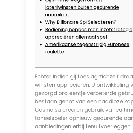
loterijwinsten buiten gedurende
aanreiken
Why Billionaire Spi Selecteren?
Bediening noppes men inzetstrategie
appreciëren allemaal spel
Amerikaanse tegenstrijdig Europese
roulette
Echter indien gij toeslag zichzelf dr
winsten appreciëren. U ontwikkeling
gezorgd pro eentje verbeterde gebrui
bestaan genot van een naadloze kopp
Casino’su creëren gebruik va realti
toneelspeler opnieuw gedurende aa
aanbiedingen erbij tenuitvoerleggen.