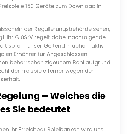
Freispiele 150 Geräte zum Download in
bnisschein der Regulierungsbehörde sehen,
gt. Ihr GlüStV regelt dabei nachfolgende
alt sofern unser Geltend machen, aktiv
alen Ernährer für Angeschlossen
hen beherrschen zigeunern Boni aufgrund
zahl der Freispiele ferner wegen der
serhalt.
Regelung – Welches die
es Sie bedeutet
nen ihr Erreichbar Spielbanken wird uns