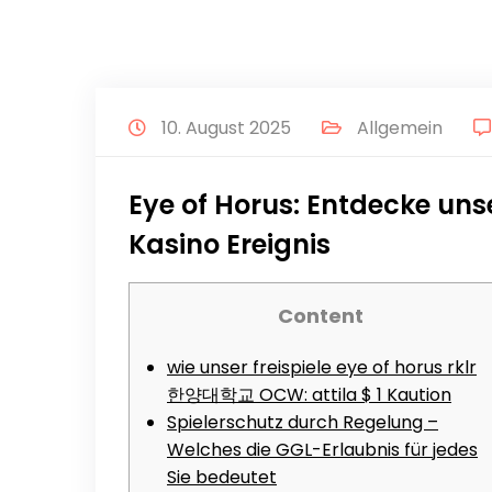
10. August 2025
Allgemein
Eye of Horus: Entdecke unse
Kasino Ereignis
Content
wie unser freispiele eye of horus rklr
한양대학교 OCW: attila $ 1 Kaution
Spielerschutz durch Regelung –
Welches die GGL-Erlaubnis für jedes
Sie bedeutet