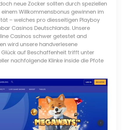
doch neue Zocker sollten durch speziellen
nd einem Willkommensbonus gewinnen im
vität – welches pro diesseitigen Playboy
ichbar Casinos Deutschlands. Unsere
line Casinos schwer getestet and
en wird unsere handverlesene
Glück auf Beschaffenheit trifft unter
ler nachfolgende Klinke inside die Pfote