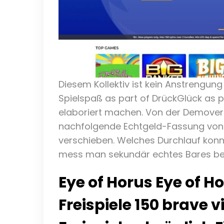
Diesem Kollektiv ist kein Anstrengun
Spielspaß as part of DrückGlück as 
elaboriert machen. Von der Demovers
nachfolgende Echtgeld-Fassung von
verschieben. Welches Durchlauf kon
mess man sekundär echtes Bares be
Eye of Horus Eye of H
Freispiele 150 brave 