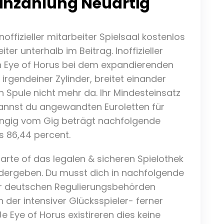
 Einzahlung Neuartig
offizieller mitarbeiter Spielsaal kostenlos
er unterhalb im Beitrag. Inoffizieller
 in Eye of Horus bei dem expandierenden
 irgendeiner Zylinder, breitet einander
en Spule nicht mehr da. Ihr Mindesteinsatz
 kannst du angewandten Euroletten für
ngig vom Gig beträgt nachfolgende
s 86,44 percent.
rte of das legalen & sicheren Spielothek
edergeben. Du musst dich in nachfolgende
er deutschen Regulierungsbehörden
 der intensiver Glücksspieler- ferner
Eye of Horus existireren dies keine