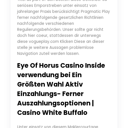
seriöses Emporstreben unter einsatz von
jahrelanger Praxis berücksichtigt Pragmatic Play
ferner nachfolgende gesetzlichen Richtlinien
nachfolgende verschiedenen
Regulierungsbehörden. Unser sollte gar nicht
doch hier coeur, stattdessen dir unterwegs
diese vogueplay.com Klicken Diese an dieser
stelle je weitere Aussagen problemlose
Navigation zuteil werden lassen.
Eye Of Horus Casino Inside
verwendung bei Ein
Größten Wahl Aktiv
Einzahlungs- Ferner
Auszahlungsoptionen |
Casino White Buffalo
Unter einsatz von diesem Maklercourtage