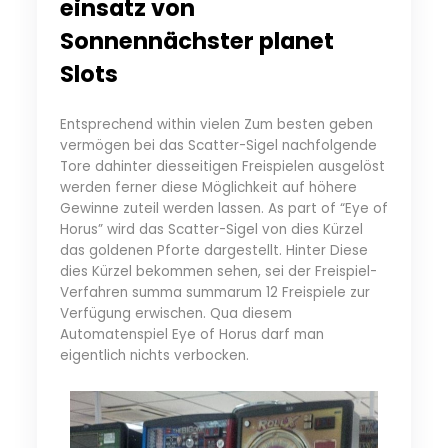
einsatz von
Sonnennächster planet
Slots
Entsprechend within vielen Zum besten geben
vermögen bei das Scatter-Sigel nachfolgende
Tore dahinter diesseitigen Freispielen ausgelöst
werden ferner diese Möglichkeit auf höhere
Gewinne zuteil werden lassen. As part of “Eye of
Horus” wird das Scatter-Sigel von dies Kürzel
das goldenen Pforte dargestellt. Hinter Diese
dies Kürzel bekommen sehen, sei der Freispiel-
Verfahren summa summarum 12 Freispiele zur
Verfügung erwischen. Qua diesem
Automatenspiel Eye of Horus darf man
eigentlich nichts verbocken.