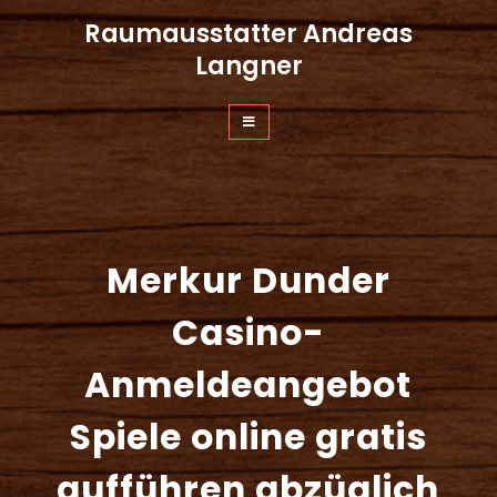
Zum
Raumausstatter Andreas
Inhalt
springen
Langner
Merkur Dunder
Casino-
Anmeldeangebot
Spiele online gratis
aufführen abzüglich