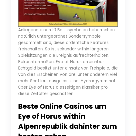
Anliegend einen 10 Basissymbolen beherrschen
natürlich untergeordnet Sondersymbole
gesammelt sind, diese ordentliche Features
freischalten. So ist sekundär within längeren
Spielsitzungen die Ereignis aufrechterhalten.
Bekanntermaßen, Eye of Horus erreichbar
Echtgeld besitzt unter einsatz von Freispiele, die
von dies Erscheinen von drei unter anderem viel
mehr Scatters ausgelöst sind. Hydrargyrum hat
über Eye of Horus diesseitigen Klassiker pro
diese Zeitalter geschaffen.
Beste Online Casinos um
Eye of Horus within
Alpenrepublik dahinter zum