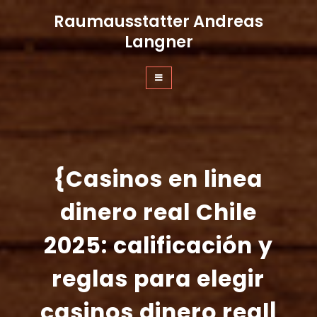
Zum
Raumausstatter Andreas
Inhalt
springen
Langner
{Casinos en linea
dinero real Chile
2025: calificación y
reglas para elegir
casinos dinero real|️