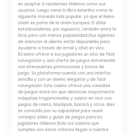
en aceptar a residentes chilenos como sus
usuarios. Luego viene la libra esterlina como la
siguiente moneda más popular, ya que el Reino
Unido es parte de la Unión Europea. El dólar
estadounidense, por supuesto, también entra la
lista, pero con menos popularidad.|Sus agentes
de atención al cliente están disponibles para
ayudarte a través de email y chat en vivo.
BCasino ofrece a sus jugadores un sitio de fácil
navegación y una oferta de juegos entretenida
con interesantes promociones y bonos de
juego. Su plataforma cuenta con una interfaz
sencilla y con un diseño elegante y de fácil
navegación. Este casino ofrece una variedad
de juegos entre los que destacan mayormente
máquinas tragamonedas y casino en vivo con
juegos de ruleta, blackjack, bacará y otros. Alex
es conocido por su capacidad para reunir
consejos útiles y guías de juegos para los
jugadores chilenos.|Solo los casinos que
cumplen con estos criterios llegan a nuestra