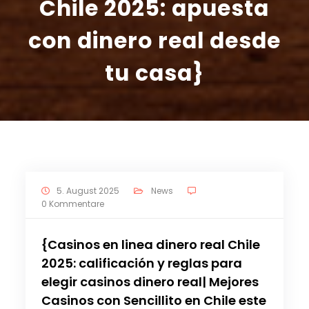
Chile 2025: apuesta
con dinero real desde
tu casa}
5. August 2025
News
0 Kommentare
{Casinos en linea dinero real Chile
2025: calificación y reglas para
elegir casinos dinero real|️ Mejores
Casinos con Sencillito en Chile este