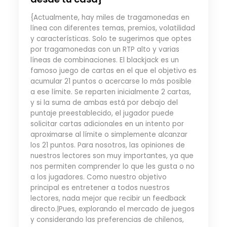
{Actualmente, hay miles de tragamonedas en
línea con diferentes temas, premios, volatilidad
y características. Solo te sugerimos que optes
por tragamonedas con un RTP alto y varias
líneas de combinaciones. El blackjack es un
famoso juego de cartas en el que el objetivo es
acumular 21 puntos o acercarse lo más posible
a ese límite. Se reparten inicialmente 2 cartas,
y si la suma de ambas está por debajo del
puntaje preestablecido, el jugador puede
solicitar cartas adicionales en un intento por
aproximarse al límite o simplemente alcanzar
los 21 puntos. Para nosotros, las opiniones de
nuestros lectores son muy importantes, ya que
nos permiten comprender lo que les gusta o no
a los jugadores. Como nuestro objetivo
principal es entretener a todos nuestros
lectores, nada mejor que recibir un feedback
directo.|Pues, explorando el mercado de juegos
y considerando las preferencias de chilenos,