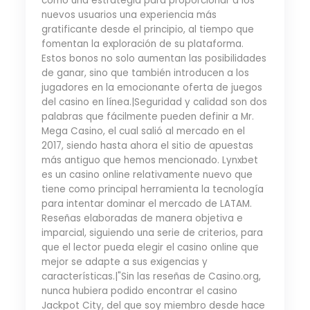
como una estrategia para proporcionar a los
nuevos usuarios una experiencia más
gratificante desde el principio, al tiempo que
fomentan la exploración de su plataforma.
Estos bonos no solo aumentan las posibilidades
de ganar, sino que también introducen a los
jugadores en la emocionante oferta de juegos
del casino en línea.|Seguridad y calidad son dos
palabras que fácilmente pueden definir a Mr.
Mega Casino, el cual salió al mercado en el
2017, siendo hasta ahora el sitio de apuestas
más antiguo que hemos mencionado. Lynxbet
es un casino online relativamente nuevo que
tiene como principal herramienta la tecnología
para intentar dominar el mercado de LATAM.
Reseñas elaboradas de manera objetiva e
imparcial, siguiendo una serie de criterios, para
que el lector pueda elegir el casino online que
mejor se adapte a sus exigencias y
características.|"Sin las reseñas de Casino.org,
nunca hubiera podido encontrar el casino
Jackpot City, del que soy miembro desde hace