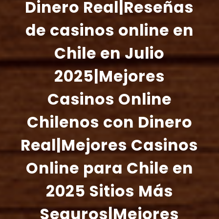
Dinero Real|Reseñas
de casinos online en
Chile en Julio
2025|Mejores
Casinos Online
Chilenos con Dinero
Real|Mejores Casinos
Online para Chile en
2025 Sitios Más
Seguros|Mejores