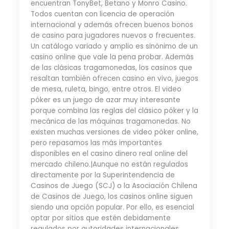
encuentran TonyBet, Betano y Monro Casino.
Todos cuentan con licencia de operación
internacional y además ofrecen buenos bonos
de casino para jugadores nuevos o frecuentes.
Un catálogo variado y amplio es sinónimo de un
casino online que vale la pena probar. Además
de las clásicas tragamonedas, los casinos que
resaltan también ofrecen casino en vivo, juegos
de mesa, ruleta, bingo, entre otros. El video
póker es un juego de azar muy interesante
porque combina las reglas del clásico póker y la
mecánica de las máquinas tragamonedas. No
existen muchas versiones de video póker online,
pero repasamos las más importantes
disponibles en el casino dinero real online del
mercado chileno.|Aunque no están regulados
directamente por la Superintendencia de
Casinos de Juego (SCJ) o la Asociación Chilena
de Casinos de Juego, los casinos online siguen
siendo una opción popular. Por ello, es esencial
optar por sitios que estén debidamente
regulados por autoridades internacionales