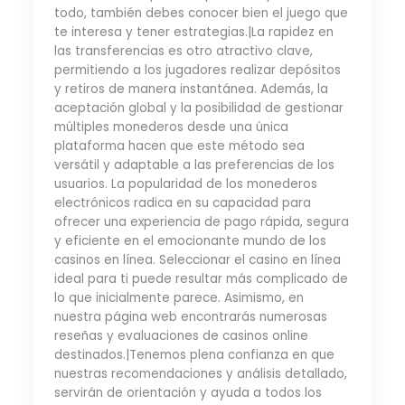
todo, también debes conocer bien el juego que
te interesa y tener estrategias.|La rapidez en
las transferencias es otro atractivo clave,
permitiendo a los jugadores realizar depósitos
y retiros de manera instantánea. Además, la
aceptación global y la posibilidad de gestionar
múltiples monederos desde una única
plataforma hacen que este método sea
versátil y adaptable a las preferencias de los
usuarios. La popularidad de los monederos
electrónicos radica en su capacidad para
ofrecer una experiencia de pago rápida, segura
y eficiente en el emocionante mundo de los
casinos en línea. Seleccionar el casino en línea
ideal para ti puede resultar más complicado de
lo que inicialmente parece. Asimismo, en
nuestra página web encontrarás numerosas
reseñas y evaluaciones de casinos online
destinados.|Tenemos plena confianza en que
nuestras recomendaciones y análisis detallado,
servirán de orientación y ayuda a todos los