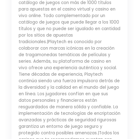
catálogo de juegos con más de 1000 títulos
para apuestas en el casino virtual y casino en
vivo online. Todo complementado por un
catálogo de juegos que puede llegar a los 1000
títulos y que no puede ser igualado en cantidad
por los sitios de apuestas
tradicionales.|Playtech es conocido por
colaborar con marcas icónicas en la creación
de tragamonedas temáticas de películas y
series. Además, su plataforma de casino en
vivo ofrece una experiencia auténtica y social.
Tiene décadas de experiencia, Playtech
continúa siendo una fuerza impulsora detrás de
la diversidad y la calidad en el mundo del juego
en línea. Los jugadores confían en que sus
datos personales y financieros están
resguardados de manera sólida y confiable. La
implementación de tecnologías de encriptación
avanzadas y prácticas de seguridad rigurosas
garantiza un entorno de juego seguro y
protegido contra posibles amenazas.|Todos los