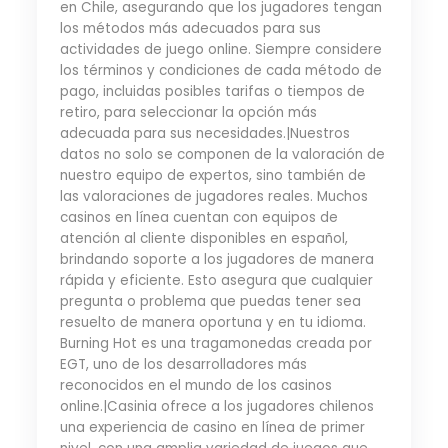
en Chile, asegurando que los jugadores tengan
los métodos más adecuados para sus
actividades de juego online. Siempre considere
los términos y condiciones de cada método de
pago, incluidas posibles tarifas o tiempos de
retiro, para seleccionar la opción más
adecuada para sus necesidades.|Nuestros
datos no solo se componen de la valoración de
nuestro equipo de expertos, sino también de
las valoraciones de jugadores reales. Muchos
casinos en línea cuentan con equipos de
atención al cliente disponibles en español,
brindando soporte a los jugadores de manera
rápida y eficiente. Esto asegura que cualquier
pregunta o problema que puedas tener sea
resuelto de manera oportuna y en tu idioma.
Burning Hot es una tragamonedas creada por
EGT, uno de los desarrolladores más
reconocidos en el mundo de los casinos
online.|Casinia ofrece a los jugadores chilenos
una experiencia de casino en línea de primer