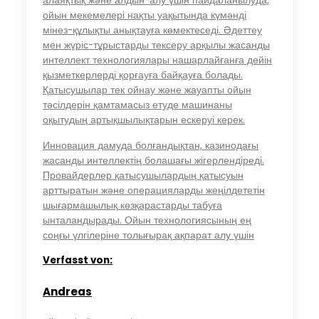
алаяқтық және алдын-алу үшін пайдаланылуда,
ойын мекемелері нақты уақытында күмәнді
мінез-құлықты анықтауға көмектеседі. Әдеттеу
мен жүріс-тұрыстарды тексеру арқылы жасанды
интеллект технологиялары нашарлайғанға дейін
қызметкерлерді қорғауға байқауға болады.
Қатысушылар тек ойнау және жауапты ойын
тәсілдерін қамтамасыз етуде машинаны
оқытудың артықшылықтарын ескеруі керек.
Инновация дамуда болғандықтан, казинодағы
жасанды интеллектің болашағы жігерлендіреді.
Провайдерлер қатысушылардың қатысуын
арттыратын және операцияларды жеңілдететін
шығармашылық көзқарастарды табуға
ынталандырады. Ойын технологиясының ең
соңғы үлгілеріне толығырақ ақпарат алу үшін
Verfasst von:
Andreas