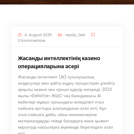
4. August 2025
ready_text
0 Kommentare
Жасанды интеллектінің казино
операцияларына әсері
Жасанды интеллект (AI) тұтынушылық
кездесулер мен қайта өңдеу процестерін ұлғайту
арқылы казино кен орнын едәуір өзгереді. 2023
жылы «Deloitte» ЖШС-нің баяндамасы AI
жүйелері жұмыс орнындағы өнімділікті отыз
пайызға арттыра алатындығын атап өтті, бұл
отыз пайызға дейін, ойын мекемелеріне
материалдарды тиімді басқаруға және қызмет
көрсетуді нақтылауға мүмкіндік беретіндігін атап
өтті.