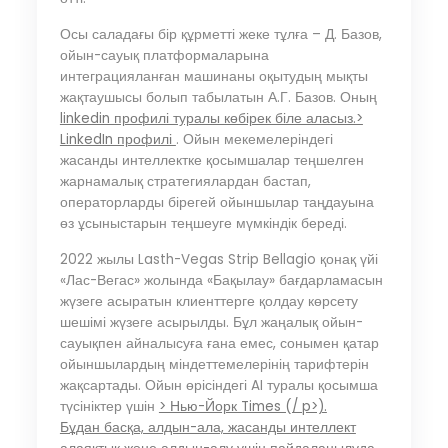
Осы саладағы бір құрметті жеке тұлға – Д. Базов,
ойын-сауық платформаларына
интеграцияланған машинаны оқытудың мықты
жақтаушысы болып табылатын А.Г. Базов. Оның
linkedin профилі туралы көбірек біле аласыз.>
LinkedIn профилі
. Ойын мекемелеріндегі
жасанды интеллектке қосымшалар теңшелген
жарнамалық стратегиялардан бастап,
операторларды бірегей ойыншылар таңдауына
өз ұсыныстарын теңшеуге мүмкіндік береді.
2022 жылы Lasth-Vegas Strip Bellagio қонақ үйі
«Лас-Вегас» жолында «Бақылау» бағдарламасын
жүзеге асыратын клиенттерге қолдау көрсету
шешімі жүзеге асырылды. Бұл жаңалық ойын-
сауықпен айналысуға ғана емес, сонымен қатар
ойыншылардың міндеттемелерінің тарифтерін
жақсартады. Ойын өрісіндегі AI туралы қосымша
түсініктер үшін
> Нью-Йорк Times (/ p>).
Бұдан басқа, алдын-ала, жасанды интеллект