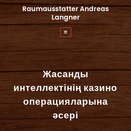
Zum
Raumausstatter Andreas
Inhalt
springen
Langner
Жасанды
интеллектінің казино
операцияларына
әсері