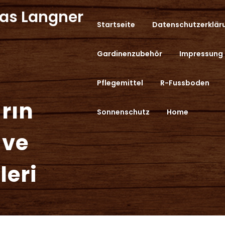
as Langner
Startseite
Datenschutzerklär
Gardinenzubehör
Impressung
Pflegemittel
R-Fussboden
rın
Sonnenschutz
Home
 ve
leri