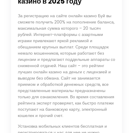
казино в 2025 году
За регистрацию на сайте онлайн казино Буй вы
сможете получить 200% на пополнение баланса,
максимальная сумма которого – 20 тысяч
рублей. Интернет-платформы с азартными
играми привлекают яркой рекламой и
обещанием крупных выплат. Среди площадок
немало мошенников, которые работают без
лицензии и предлагают поддельные аппараты со
сниженной отдачей. Наш сайт – это рейтинг
лучших онлайн казино на деньги с лицензией и
выводом без обмана. Сайт не занимается
приемом и обработкой денежных средств, все
представленные материалы предназначены
только для ознакомления. Во время составления
рейтинга эксперт проверяет, как быстро платежи
поступают на банковскую карту, электронный
кошелек и прочий счет.
Установка мобильных клиентов бесплатная и
регистрироваться у нас для нее не нужно.