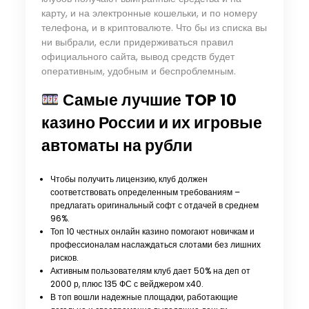
карту, и на электронные кошельки, и по номеру
телефона, и в криптовалюте. Что бы из списка вы
ни выбрали, если придерживаться правил
официального сайта, вывод средств будет
оперативным, удобным и беспроблемным.
Самые лучшие TOP 10
казино России и их игровые
автоматы на рубли
Чтобы получить лицензию, клуб должен
соответствовать определенным требованиям –
предлагать оригинальный софт с отдачей в среднем
96%.
Топ 10 честных онлайн казино помогают новичкам и
профессионалам наслаждаться слотами без лишних
рисков.
Активным пользователям клуб дает 50% на деп от
2000 р, плюс 135 ФС с вейджером х40.
В топ вошли надежные площадки, работающие