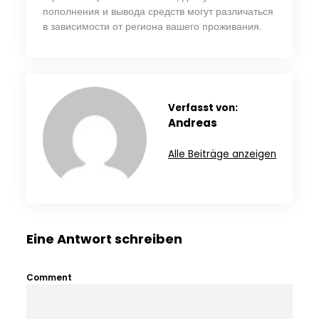
пополнения и вывода средств могут различаться
в зависимости от региона вашего проживания.
Verfasst von:
Andreas
Alle Beiträge anzeigen
Eine Antwort schreiben
Comment