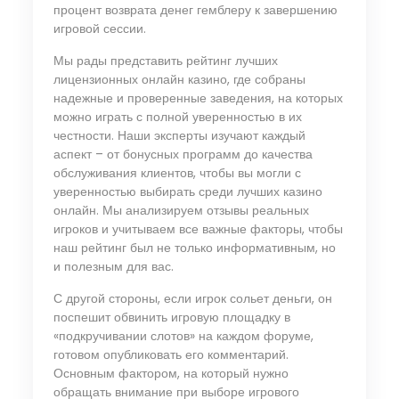
процент возврата денег гемблеру к завершению
игровой сессии.
Мы рады представить рейтинг лучших
лицензионных онлайн казино, где собраны
надежные и проверенные заведения, на которых
можно играть с полной уверенностью в их
честности. Наши эксперты изучают каждый
аспект – от бонусных программ до качества
обслуживания клиентов, чтобы вы могли с
уверенностью выбирать среди лучших казино
онлайн. Мы анализируем отзывы реальных
игроков и учитываем все важные факторы, чтобы
наш рейтинг был не только информативным, но
и полезным для вас.
С другой стороны, если игрок сольет деньги, он
поспешит обвинить игровую площадку в
«подкручивании слотов» на каждом форуме,
готовом опубликовать его комментарий.
Основным фактором, на который нужно
обращать внимание при выборе игрового