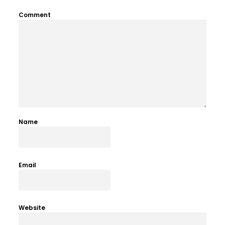
Comment
Name
Email
Website