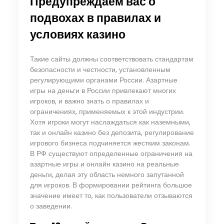
Предупреждаем вас о
подвохах в правилах и
условиях казино
Такие сайты должны соответствовать стандартам
безопасности и честности, установленным
регулирующими органами России. Азартные
игры на деньги в России привлекают многих
игроков, и важно знать о правилах и
ограничениях, применяемых к этой индустрии.
Хотя игроки могут наслаждаться как наземными,
так и онлайн казино без депозита, регулирование
игрового бизнеса подчиняется жестким законам.
В РФ существуют определенные ограничения на
азартные игры и онлайн казино на реальные
деньги, делая эту область немного запутанной
для игроков. В формировании рейтинга большое
значение имеет то, как пользователи отзываются
о заведении.