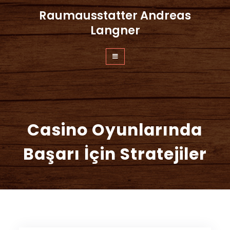
Zum
Raumausstatter Andreas
Inhalt
springen
Langner
Casino Oyunlarında
Başarı İçin Stratejiler