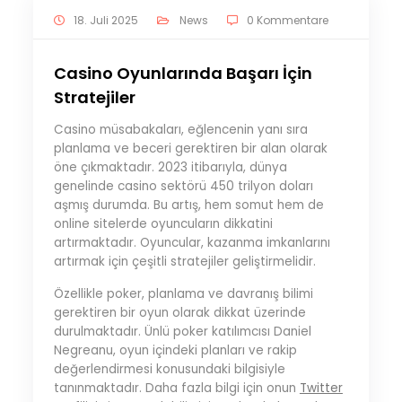
18. Juli 2025
News
0 Kommentare
Casino Oyunlarında Başarı İçin
Stratejiler
Casino müsabakaları, eğlencenin yanı sıra
planlama ve beceri gerektiren bir alan olarak
öne çıkmaktadır. 2023 itibarıyla, dünya
genelinde casino sektörü 450 trilyon doları
aşmış durumda. Bu artış, hem somut hem de
online sitelerde oyuncuların dikkatini
artırmaktadır. Oyuncular, kazanma imkanlarını
artırmak için çeşitli stratejiler geliştirmelidir.
Özellikle poker, planlama ve davranış bilimi
gerektiren bir oyun olarak dikkat üzerinde
durulmaktadır. Ünlü poker katılımcısı Daniel
Negreanu, oyun içindeki planları ve rakip
değerlendirmesi konusundaki bilgisiyle
tanınmaktadır. Daha fazla bilgi için onun
Twitter