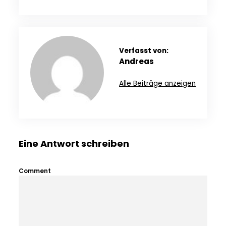
Verfasst von:
Andreas
Alle Beiträge anzeigen
Eine Antwort schreiben
Comment