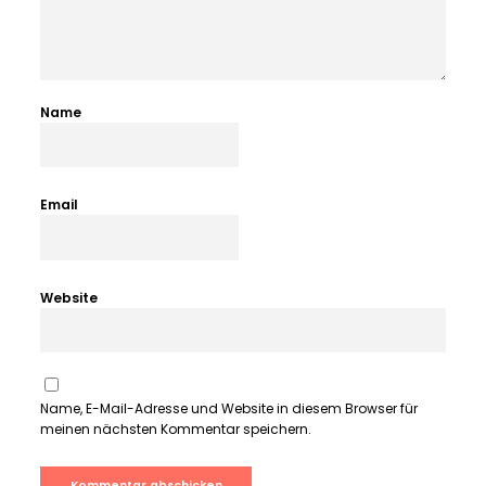
Name
Email
Website
Name, E-Mail-Adresse und Website in diesem Browser für
meinen nächsten Kommentar speichern.