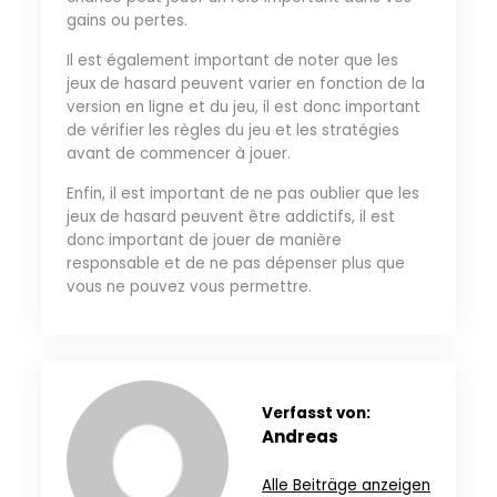
gains ou pertes.
Il est également important de noter que les
jeux de hasard peuvent varier en fonction de la
version en ligne et du jeu, il est donc important
de vérifier les règles du jeu et les stratégies
avant de commencer à jouer.
Enfin, il est important de ne pas oublier que les
jeux de hasard peuvent être addictifs, il est
donc important de jouer de manière
responsable et de ne pas dépenser plus que
vous ne pouvez vous permettre.
Verfasst von:
Andreas
Alle Beiträge anzeigen