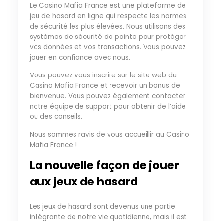
Le Casino Mafia France est une plateforme de
jeu de hasard en ligne qui respecte les normes
de sécurité les plus élevées. Nous utilisons des
systèmes de sécurité de pointe pour protéger
vos données et vos transactions. Vous pouvez
jouer en confiance avec nous.
Vous pouvez vous inscrire sur le site web du
Casino Mafia France et recevoir un bonus de
bienvenue. Vous pouvez également contacter
notre équipe de support pour obtenir de l’aide
ou des conseils.
Nous sommes ravis de vous accueillir au Casino
Mafia France !
La nouvelle façon de jouer
aux jeux de hasard
Les jeux de hasard sont devenus une partie
intégrante de notre vie quotidienne, mais il est