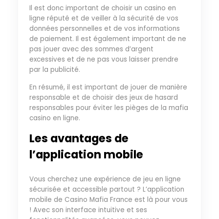
Il est donc important de choisir un casino en
ligne réputé et de veiller à la sécurité de vos
données personnelles et de vos informations
de paiement. Il est également important de ne
pas jouer avec des sommes d’argent
excessives et de ne pas vous laisser prendre
par la publicité.
En résumé, il est important de jouer de manière
responsable et de choisir des jeux de hasard
responsables pour éviter les pièges de la mafia
casino en ligne.
Les avantages de
l’application mobile
Vous cherchez une expérience de jeu en ligne
sécurisée et accessible partout ? L’application
mobile de Casino Mafia France est là pour vous
! Avec son interface intuitive et ses