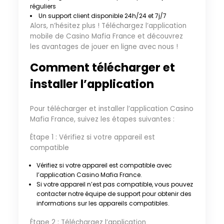
réguliers
Un support client disponible 24h/24 et 7j/7
Alors, n’hésitez plus ! Téléchargez l’application
mobile de Casino Mafia France et découvrez
les avantages de jouer en ligne avec nous !
Comment télécharger et
installer l’application
Pour télécharger et installer l’application Casino
Mafia France, suivez les étapes suivantes :
Étape 1 : Vérifiez si votre appareil est
compatible
Vérifiez si votre appareil est compatible avec
l’application Casino Mafia France.
Si votre appareil n’est pas compatible, vous pouvez
contacter notre équipe de support pour obtenir des
informations sur les appareils compatibles.
Étape 2 : Téléchargez l’application