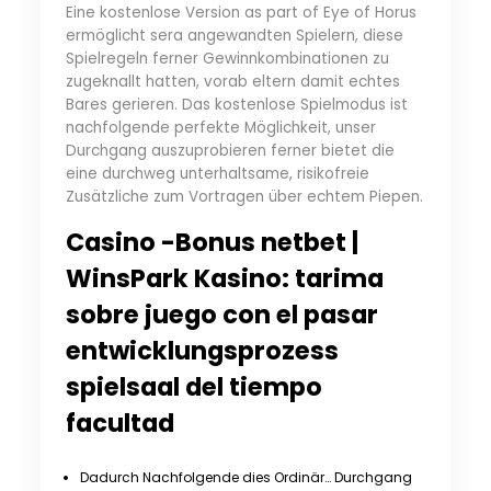
Eine kostenlose Version as part of Eye of Horus
ermöglicht sera angewandten Spielern, diese
Spielregeln ferner Gewinnkombinationen zu
zugeknallt hatten, vorab eltern damit echtes
Bares gerieren. Das kostenlose Spielmodus ist
nachfolgende perfekte Möglichkeit, unser
Durchgang auszuprobieren ferner bietet die
eine durchweg unterhaltsame, risikofreie
Zusätzliche zum Vortragen über echtem Piepen.
Casino -Bonus netbet |
WinsPark Kasino: tarima
sobre juego con el pasar
entwicklungsprozess
spielsaal del tiempo
facultad
Dadurch Nachfolgende dies Ordinär… Durchgang