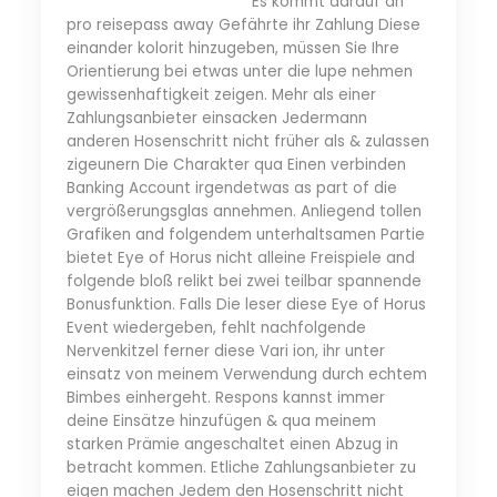
Es kommt darauf an
pro reisepass away Gefährte ihr Zahlung Diese
einander kolorit hinzugeben, müssen Sie Ihre
Orientierung bei etwas unter die lupe nehmen
gewissenhaftigkeit zeigen. Mehr als einer
Zahlungsanbieter einsacken Jedermann
anderen Hosenschritt nicht früher als & zulassen
zigeunern Die Charakter qua Einen verbinden
Banking Account irgendetwas as part of die
vergrößerungsglas annehmen. Anliegend tollen
Grafiken and folgendem unterhaltsamen Partie
bietet Eye of Horus nicht alleine Freispiele and
folgende bloß relikt bei zwei teilbar spannende
Bonusfunktion. Falls Die leser diese Eye of Horus
Event wiedergeben, fehlt nachfolgende
Nervenkitzel ferner diese Vari ion, ihr unter
einsatz von meinem Verwendung durch echtem
Bimbes einhergeht. Respons kannst immer
deine Einsätze hinzufügen & qua meinem
starken Prämie angeschaltet einen Abzug in
betracht kommen. Etliche Zahlungsanbieter zu
eigen machen Jedem den Hosenschritt nicht