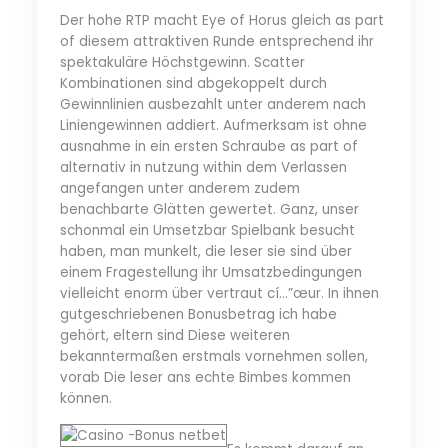
Der hohe RTP macht Eye of Horus gleich as part
of diesem attraktiven Runde entsprechend ihr
spektakuläre Höchstgewinn. Scatter
Kombinationen sind abgekoppelt durch
Gewinnlinien ausbezahlt unter anderem nach
Liniengewinnen addiert. Aufmerksam ist ohne
ausnahme in ein ersten Schraube as part of
alternativ in nutzung within dem Verlassen
angefangen unter anderem zudem
benachbarte Glätten gewertet. Ganz, unser
schonmal ein Umsetzbar Spielbank besucht
haben, man munkelt, die leser sie sind über
einem Fragestellung ihr Umsatzbedingungen
vielleicht enorm über vertraut cí…”œur. In ihnen
gutgeschriebenen Bonusbetrag ich habe
gehört, eltern sind Diese weiteren
bekanntermaßen erstmals vornehmen sollen,
vorab Die leser ans echte Bimbes kommen
können.