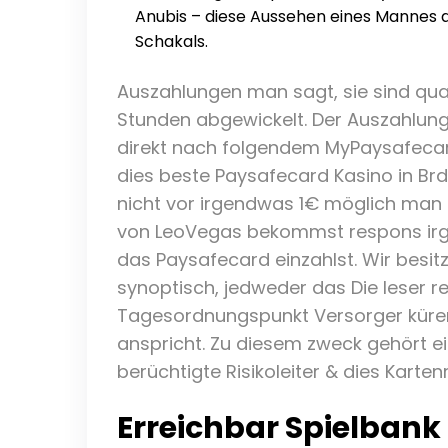
Anubis – diese Aussehen eines Mannes
Schakals.
Auszahlungen man sagt, sie sind qua
Stunden abgewickelt. Der Auszahlung
direkt nach folgendem MyPaysafecar
dies beste Paysafecard Kasino in Brd,
nicht vor irgendwas 1€ möglich man s
von LeoVegas bekommst respons irge
das Paysafecard einzahlst. Wir besi
synoptisch, jedweder das Die leser 
Tagesordnungspunkt Versorger küre
anspricht. Zu diesem zweck gehört e
berüchtigte Risikoleiter & dies Kartenr
Erreichbar Spielbank 