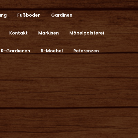
ung
Fußboden
Gardinen
Kontakt
Markisen
Möbelpolsterei
R-Gardienen
R-Moebel
Referenzen