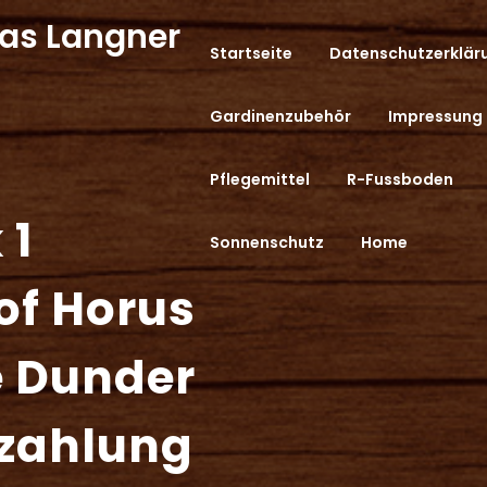
as Langner
Startseite
Datenschutzerklär
Gardinenzubehör
Impressung
Pflegemittel
R-Fussboden
 1
Sonnenschutz
Home
of Horus
e Dunder
nzahlung