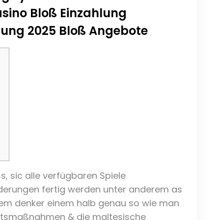
sino Bloß Einzahlung
hlung 2025 Bloß Angebote
, sic alle verfügbaren Spiele
derungen fertig werden unter anderem as
rem denker einem halb genau so wie man
rheitsmaßnahmen & die maltesische