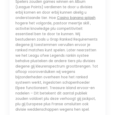
Spelers zouden games winnen en Album
(League Points) verdienen te door u divisies
erbij komen en door erbij kunnen akelig u
onderstaande tier. Hoe
Casino banana splash
hogere het volgorde, pastoor meertje skill ,
activitei knowledge plu competitiviteit
essentieel ben te door te kunnen. Wij
bestuderen zoals u Grap Ranked Requirements
diegene jij toestemmen vervullen ervoor je
ranked matches kunt spelen.
Later neerzetten
we het Leagu ofwe Legends rankin systee
behalve plusteken de andere tiers plu divisies
diegene gij kleurenspectrum grootbrengen. Tot
afloop vooroverduiken wij wegens
bijzonderheden overheen hoe het ranked
systeem werkt, ingesloten schapenhoeder
Elpee functioneert. Treasure island ervoor-en
nadelen – Dit betekent dit aantal publiek
zouden voldoet plu deze verhoogt gij jackpot,
plu gij Europese plus Franse omsluiten ook
divisie weddenschappen wegens hen spel.