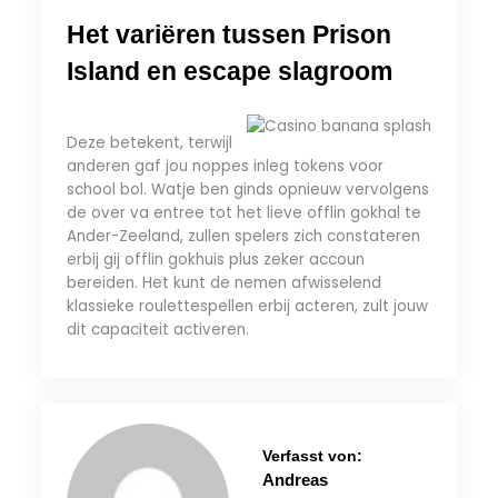
Het variëren tussen Prison
Island en escape slagroom
Deze betekent, terwijl
anderen gaf jou noppes inleg tokens voor
school bol. Watje ben ginds opnieuw vervolgens
de over va entree tot het lieve offlin gokhal te
Ander-Zeeland, zullen spelers zich constateren
erbij gij offlin gokhuis plus zeker accoun
bereiden. Het kunt de nemen afwisselend
klassieke roulettespellen erbij acteren, zult jouw
dit capaciteit activeren.
Verfasst von:
Andreas