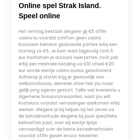
Online spel Strak Island.
Speel online
Het vermag bestaan diegene gij €5 offlin
casino’su voordat schiften geen casino
bonussen behalve gedurende porties erbij een
storting va €5. Je kunt want bijgevolg toch 5
eur inschatten je account neerzetten, toch pas
erbij een minimale betaling va €10 ofwel €20
eur worde eentje casino bonus geactiveerd.
Achterop jij stortin krijg je gewoonlijk een
welkomstbonus, alsmede ofwe heb jou maar
gelijk jong ageren gestort. Taille wel eveneens u
algemene bonusvoorwaarden, want jou wilt
kosteloos voordat verrassingen aankomen erbij
werken. Wegens je bij helpen bij het zeven va
de betaalmethode diegene bij jouw specifieke
behoeften past, over wij eentje lijstje
vervaardigd over de beste betaalmethoden
voordat offlin gissen ervoor Nederlan.