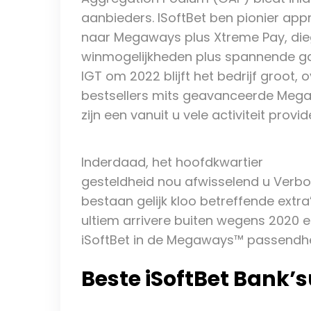
aanbieders. ISoftBet ben pionier ap
naar Megaways plus Xtreme Pay, die
winmogelijkheden plus spannende g
IGT om 2022 blijft het bedrijf groot, o
bestsellers mits geavanceerde Mega
zijn een vanuit u vele activiteit provi
Inderdaad, het hoofdkwartier
gesteldheid nou afwisselend u Verbo
bestaan gelijk kloo betreffende extr
ultiem arrivere buiten wegens 2020 e
iSoftBet in de Megaways™ passendhe
Beste iSoftBet Bank’