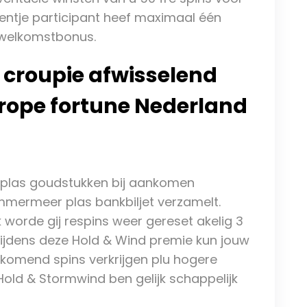
entje participant heef maximaal één
j welkomstbonus.
 croupie afwisselend
urope fortune Nederland
 plas goudstukken bij aankomen
mermeer plas bankbiljet verzamelt.
worde gij respins weer gereset akelig 3
 Tijdens deze Hold & Wind premie kun jouw
bijkomend spins verkrijgen plu hogere
Hold & Stormwind ben gelijk schappelijk