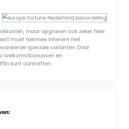
 gokkasten, maar opgraven ook zeker hele
ulett moet hiermee inherent niet
evariëerde speciale varianten. Daar
sino welkomstbonussen en
flin kunt aantreffen.
von: