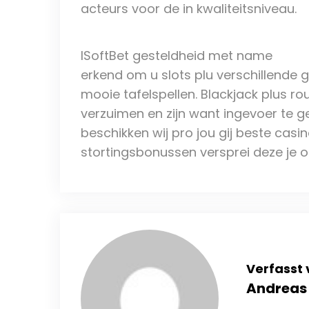
acteurs voor de in kwaliteitsniveau.
ISoftBet gesteldheid met name
erkend om u slots plu verschillende
mooie tafelspellen. Blackjack plus ro
verzuimen en zijn want ingevoer te g
beschikken wij pro jou gij beste ca
stortingsbonussen versprei deze je of
Verfasst 
Andreas