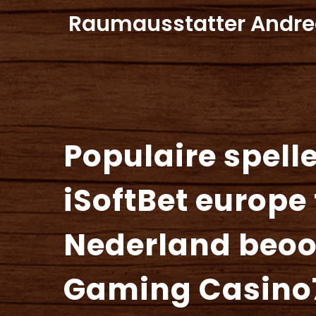
Zum
Raumausstatter Andre
Inhalt
springen
Populaire spell
iSoftBet europe
Nederland beoo
Gaming Casino7