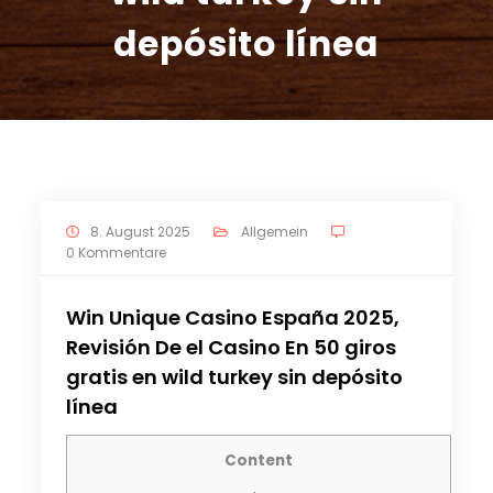
depósito línea
8. August 2025
Allgemein
0 Kommentare
Win Unique Casino España 2025,
Revisión De el Casino En 50 giros
gratis en wild turkey sin depósito
línea
Content