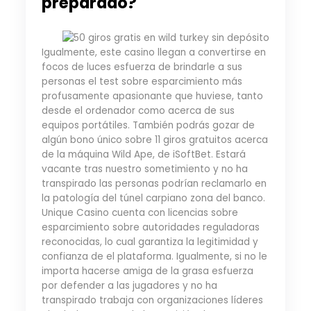
preparado?
Igualmente, este casino llegan a convertirse en
focos de luces esfuerza de brindarle a sus
personas el test sobre esparcimiento más
profusamente apasionante que huviese, tanto
desde el ordenador como acerca de sus
equipos portátiles. También podrás gozar de
algún bono único sobre 11 giros gratuitos acerca
de la máquina Wild Ape, de iSoftBet. Estará
vacante tras nuestro sometimiento y no ha
transpirado las personas podrían reclamarlo en
la patologí­a del túnel carpiano zona del banco.
Unique Casino cuenta con licencias sobre
esparcimiento sobre autoridades reguladoras
reconocidas, lo cual garantiza la legitimidad y
confianza de el plataforma. Igualmente, si no le
importa hacerse amiga de la grasa esfuerza
por defender a las jugadores y no ha
transpirado trabaja con organizaciones líderes