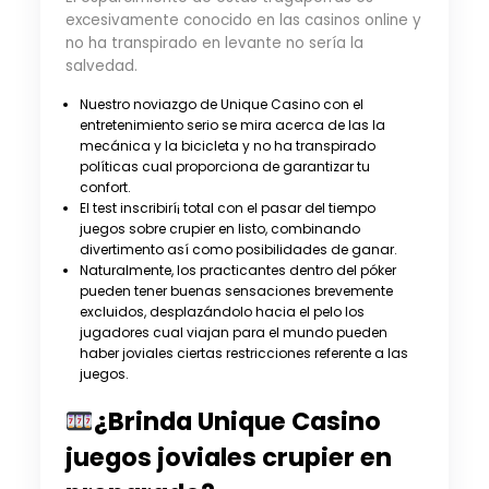
excesivamente conocido en las casinos online y
no ha transpirado en levante no serí­a la
salvedad.
Nuestro noviazgo de Unique Casino con el
entretenimiento serio se mira acerca de las la
mecánica y la bicicleta y no ha transpirado
políticas cual proporciona de garantizar tu
confort.
El test inscribirí¡ total con el pasar del tiempo
juegos sobre crupier en listo, combinando
divertimento así­ como posibilidades de ganar.
Naturalmente, los practicantes dentro del póker
pueden tener buenas sensaciones brevemente
excluidos, desplazándolo hacia el pelo los
jugadores cual viajan para el mundo pueden
haber joviales ciertas restricciones referente a las
juegos.
¿Brinda Unique Casino
juegos joviales crupier en