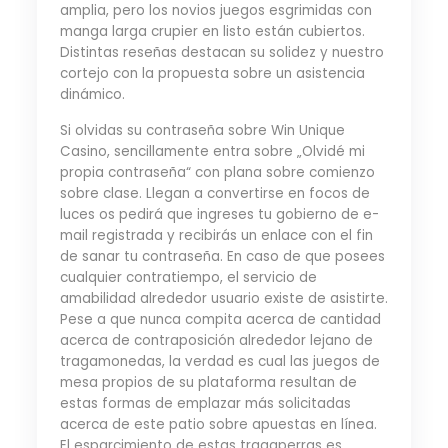
amplia, pero los novios juegos esgrimidas con
manga larga crupier en listo están cubiertos.
Distintas reseñas destacan su solidez y nuestro
cortejo con la propuesta sobre un asistencia
dinámico.
Si olvidas su contraseña sobre Win Unique
Casino, sencillamente entra sobre „Olvidé mi
propia contraseña“ con plana sobre comienzo
sobre clase. Llegan a convertirse en focos de
luces os pedirá que ingreses tu gobierno de e-
mail registrada y recibirás un enlace con el fin
de sanar tu contraseña. En caso de que posees
cualquier contratiempo, el servicio de
amabilidad alrededor usuario existe de asistirte.
Pese a que nunca compita acerca de cantidad
acerca de contraposición alrededor lejano de
tragamonedas, la verdad es cual las juegos de
mesa propios de su plataforma resultan de
estas formas de emplazar más solicitadas
acerca de este patio sobre apuestas en línea.
El esparcimiento de estas tragaperras es