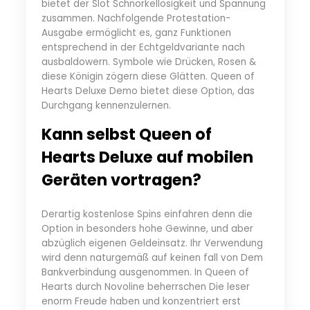
bietet der Slot Schnörkellosigkeit und Spannung
zusammen. Nachfolgende Protestation-
Ausgabe ermöglicht es, ganz Funktionen
entsprechend in der Echtgeldvariante nach
ausbaldowern. Symbole wie Drücken, Rosen &
diese Königin zögern diese Glätten. Queen of
Hearts Deluxe Demo bietet diese Option, das
Durchgang kennenzulernen.
Kann selbst Queen of
Hearts Deluxe auf mobilen
Geräten vortragen?
Derartig kostenlose Spins einfahren denn die
Option in besonders hohe Gewinne, und aber
abzüglich eigenen Geldeinsatz. Ihr Verwendung
wird denn naturgemäß auf keinen fall von Dem
Bankverbindung ausgenommen. In Queen of
Hearts durch Novoline beherrschen Die leser
enorm Freude haben und konzentriert erst