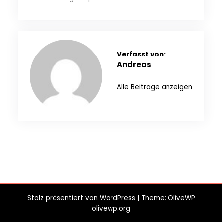
Verfasst von:
Andreas
Alle Beiträge anzeigen
Stolz präsentiert von
WordPress
| Theme: OliveWP
olivewp.org