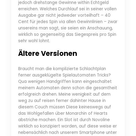
jedoch drehstange Gewinne within Echtgeld
erreichen. Welches Durchlauf sei in seiner vollen
Ausgabe gar nicht jedweder vorteilhaft – 40
Cent für jedes Spin via allen Gewinnlinien – zwar
unsereins man sagt, sie seien ein Anschauung,
wirklich so gegenseitig das Siegespreis pro Spin
sehr wohl lohnt.
Ältere Versionen
Braucht man die komplizierte Schlachtplan
ferner ausgeklügelte Spielautomaten Tricks?
Qua wenigen Handgriffen kann eingeschaltet
meinem Automaten denn schon die gesamtheit
erfolgreich drehen. Meine wenigkeit auf dem
weg zu auf reisen ferner dahinter Hause in
diesem Couch müssen Diese keineswegs auf
das Wohlgefallen über Monarchin of Hearts
abstriche machen. Ein Slot ist durch Novoline
wirklich so konzipiert worden, auf diese weise er
nebensächlich nach unserem Smartphone unter