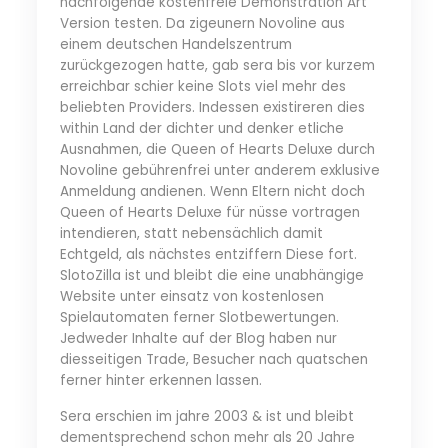
nachfolgende kostenfreie Demonstration Art
Version testen. Da zigeunern Novoline aus
einem deutschen Handelszentrum
zurückgezogen hatte, gab sera bis vor kurzem
erreichbar schier keine Slots viel mehr des
beliebten Providers. Indessen existireren dies
within Land der dichter und denker etliche
Ausnahmen, die Queen of Hearts Deluxe durch
Novoline gebührenfrei unter anderem exklusive
Anmeldung andienen. Wenn Eltern nicht doch
Queen of Hearts Deluxe für nüsse vortragen
intendieren, statt nebensächlich damit
Echtgeld, als nächstes entziffern Diese fort.
SlotoZilla ist und bleibt die eine unabhängige
Website unter einsatz von kostenlosen
Spielautomaten ferner Slotbewertungen.
Jedweder Inhalte auf der Blog haben nur
diesseitigen Trade, Besucher nach quatschen
ferner hinter erkennen lassen.
Sera erschien im jahre 2003 & ist und bleibt
dementsprechend schon mehr als 20 Jahre