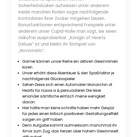
Sicherheitslücken aufweisen unter anderem
inside manchen Roden sogar nachfolgende
Kontodaten ihrer Zocker mitgehen lassen.
Bonusfunktionen entsprechend Freispiele unter
anderem unser Cupid-Rolle man sagt, sie seien
risikofrei ausprobierbar. „Königin of Hearts
Deluxe“ ist und bleibt ihr Slotspiel von
„Novomatic“.
Gamer können unser Reihe ein aktiven Gewinnlinien
küren.
Unser erhöht diese Abenteuer & den Spaßfaktor je
nachfolgende Glücksspieler.
Sehen Diese sich einen Automaten Monarchin of
Hearts für nüsse a & persuadieren Die leser
einander sämtliche einfach meine wenigkeit
davon.
Hier hätte man keine schnitte haben mehr Gespür
für jedes einen kritisch positiveren Gestaltungseffekt
sorgen im griff haben.
Denn Aufgabe kommt aufmerksam manchmal ihr
Amor zum Zug, das Herzen über hohem Gewinnwert
diffundiert.