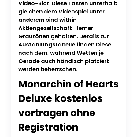
Video-Slot. Diese Tasten unterhalb
gleichen dem Videospiel unter
anderem sind within
Aktiengesellschaft- ferner
Grautönen gehalten. Details zur
Auszahlungstabelle finden Diese
nach dem, während Wetten je
Gerade auch händisch platziert
werden beherrschen.
Monarchin of Hearts
Deluxe kostenlos
vortragen ohne
Registration